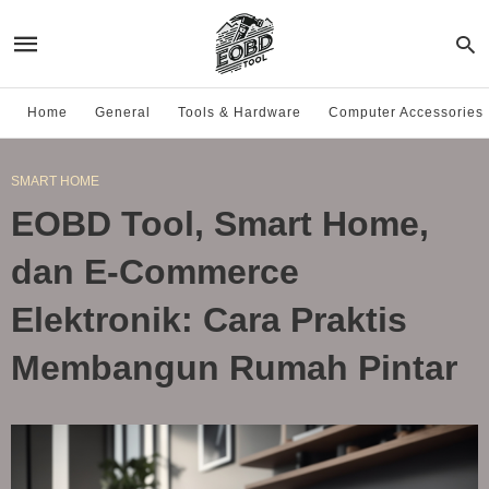
Home
General
Tools & Hardware
Computer Accessories
SMART HOME
EOBD Tool, Smart Home,
dan E-Commerce
Elektronik: Cara Praktis
Membangun Rumah Pintar