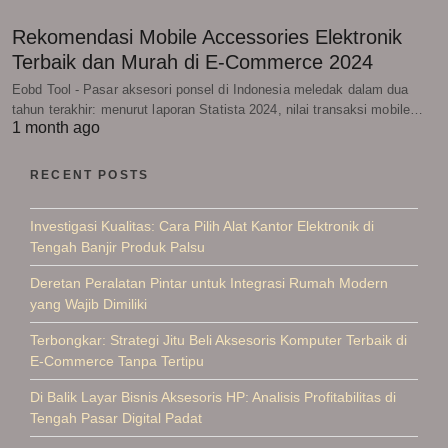
Rekomendasi Mobile Accessories Elektronik
Terbaik dan Murah di E-Commerce 2024
Eobd Tool - Pasar aksesori ponsel di Indonesia meledak dalam dua
tahun terakhir: menurut laporan Statista 2024, nilai transaksi mobile…
1 month ago
RECENT POSTS
Investigasi Kualitas: Cara Pilih Alat Kantor Elektronik di
Tengah Banjir Produk Palsu
Deretan Peralatan Pintar untuk Integrasi Rumah Modern
yang Wajib Dimiliki
Terbongkar: Strategi Jitu Beli Aksesoris Komputer Terbaik di
E-Commerce Tanpa Tertipu
Di Balik Layar Bisnis Aksesoris HP: Analisis Profitabilitas di
Tengah Pasar Digital Padat